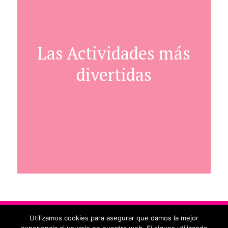
Las Actividades más
divertidas
MAPA WEB
POLITICA DE PRIVACIDAD
Utilizamos cookies para asegurar que damos la mejor
TÉRMINOS DEL SERVICIO
CONTACTO